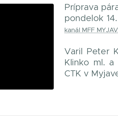
Príprava pár
pondelok 14.
kanál MFF MYJA
Varil Peter K
Klinko ml. a 
CTK v Myjave