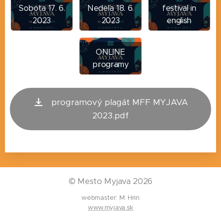
Sobota 17. 6.
Nedeľa 18. 6.
festival in
2023
2023
english
ONLINE
programy
programový plagát MFF MYJAVA
2023.pdf
©
Mesto Myjava 2026
webmaster: M. Hrin
www.myjava.sk