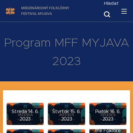
Hľadať
MEDZINÁRODNÝ FOLKLÓRNY
FESTIVAL
MYJAVA
Program MFF MYJAVA
2023
Streda 14. 6.
Štvrtok 15. 6.
Piatok 16. 6.
2023
2023
2023
Program of
the Folklore