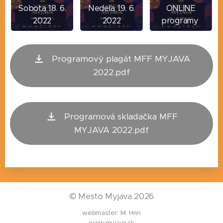
Sobota 18. 6.
Nedeľa 19. 6.
ONLINE
2022
2022
programy
Programový plagát MFF MYJAVA
2022.pdf
Programová skladačka MFF
MYJAVA 2022.pdf
©
Mesto Myjava 2026
webmaster: M. Hrin
www.myjava.sk