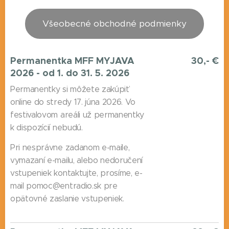
Všeobecné obchodné podmienky
Permanentka MFF
MYJAVA
30,- €
2026 - od 1. do 31. 5. 2026
Permanentky si môžete zakúpiť
online do stredy 17. júna 2026. Vo
festivalovom areáli už permanentky
k dispozícií nebudú.
Pri nesprávne zadanom e-maile,
vymazaní e-mailu, alebo nedoručení
vstupeniek kontaktujte, prosíme, e-
mail pomoc@entradio.sk pre
opätovné zaslanie vstupeniek.