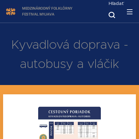
Hľadať
MEDZINÁRODNÝ FOLKLÓRNY
FESTIVAL
MYJAVA
Kyvadlová doprava -
autobusy a vláčik