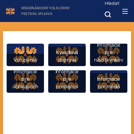
Hľadať
MEDZINÁRODNÝ FOLKLÓRNY
FESTIVAL
MYJAVA
Informácie
Kyvadlová
pre
Vstupenky
doprava
návštevníkov
Informácie
Informácie
pre
pre
Informácie
účinkujúcich
predajcov
pre médiá