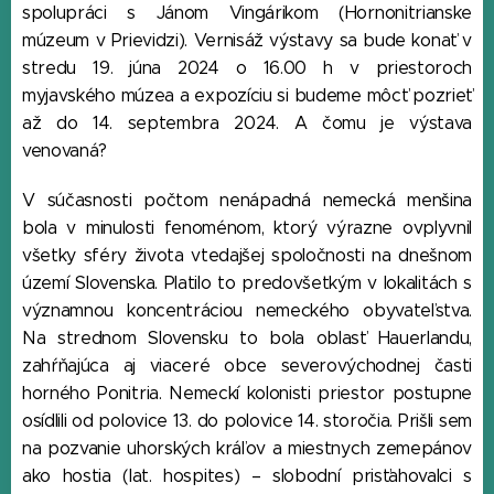
spolupráci s Jánom Vingárikom (Hornonitrianske
múzeum v Prievidzi). Vernisáž výstavy sa bude konať v
stredu 19. júna 2024 o 16.00 h v priestoroch
myjavského múzea a expozíciu si budeme môcť pozrieť
až do 14. septembra 2024. A čomu je výstava
venovaná?
V súčasnosti počtom nenápadná nemecká menšina
bola v minulosti fenoménom, ktorý výrazne ovplyvnil
všetky sféry života vtedajšej spoločnosti na dnešnom
území Slovenska. Platilo to predovšetkým v lokalitách s
významnou koncentráciou nemeckého obyvateľstva.
Na strednom Slovensku to bola oblasť Hauerlandu,
zahŕňajúca aj viaceré obce severovýchodnej časti
horného Ponitria. Nemeckí kolonisti priestor postupne
osídlili od polovice 13. do polovice 14. storočia. Prišli sem
na pozvanie uhorských kráľov a miestnych zemepánov
ako hostia (lat. hospites) – slobodní prisťahovalci s