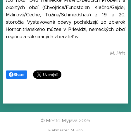
(do roku 1946 Nemecké Pravno/Deutsch Proben) a
okolitých obcí (Chvojnica/Fundstolen, Kľačno/Gajdel,
Malinová/Ceche, Tužina/Schmiedshau) z 19. a 20.
storočia. Vystavované odevy pochádzajú zo zbierok
Hornonitrianskeho múzea v Prievidzi, nemeckých obcí
regiónu a súkromných zberateľov.
M. Hrin
Share
©
Mesto Myjava 2026
webmaster: M. Hrin