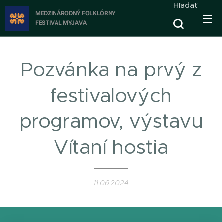
Hľadať
MEDZINÁRODNÝ FOLKLÓRNY
FESTIVAL
MYJAVA
Pozvánka na prvý z
festivalových
programov, výstavu
Vítaní hostia
11.06.2024