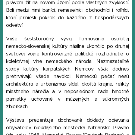
právom žiť na novom území podľa vlastných zvyklostí.
Boli medzi nimi baníci, remeselníci, obchodníci i roľníci,
ktorí priniesli pokrok do každého z hospodárskych
odvetví.
Vyše šesťstoročný vývoj formovania osobitej
nemecko-slovenskej kultúry násilne ukončilo po druhej
svetovej vojne kontroverzné politické rozhodnutie o
kolektívnej vine nemeckého národa. Nezmazateľné
stopy kultúry karpatských Nemcov však dodnes
pretrvávajú všade navôkol. Nemeckú pečať nesú
architektúra a urbanizmus sídel, okolitá krajina, relikty
miestneho nárečia a v neposlednom rade hmotné
pamiatky uchované v múzejných a súkromných
zbierkach.
Výstava prezentuje dochované doklady odievania
obyvateľov niekdajšieho mestečka Nitrianske Pravno