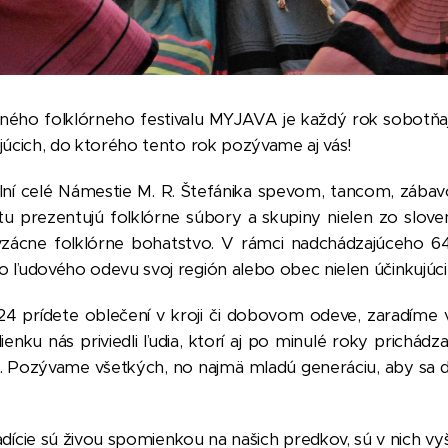
ho folklórneho festivalu MYJAVA je každý rok sobotňaj
úcich, do ktorého tento rok pozývame aj vás!
aplní celé Námestie M. R. Štefánika spevom, tancom, záb
u prezentujú folklórne súbory a skupiny nielen zo sloven
e vzácne folklórne bohatstvo. V rámci nadchádzajúceho 6
udového odevu svoj región alebo obec nielen účinkujúcim
a 2024 prídete oblečení v kroji či dobovom odeve, zarad
ienku nás priviedli ľudia, ktorí aj po minulé roky prichád
u. Pozývame všetkých, no najmä mladú generáciu, aby sa do t
adície sú živou spomienkou na našich predkov, sú v nich vy