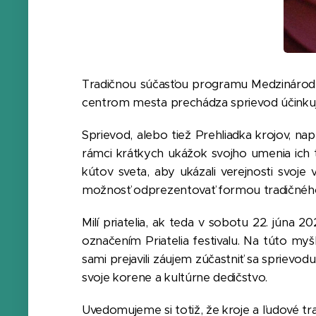
Tradičnou súčasťou programu Medzinárodné
centrom mesta prechádza sprievod účinkuj
Sprievod, alebo tiež Prehliadka krojov, n
rámci krátkych ukážok svojho umenia ich t
kútov sveta, aby ukázali verejnosti svoj
možnosť odprezentovať formou tradičného ľ
Milí priatelia, ak teda v sobotu 22. jún
označením Priatelia festivalu. Na túto myšl
sami prejavili záujem zúčastniť sa sprievod
svoje korene a kultúrne dedičstvo.
Uvedomujeme si totiž, že kroje a ľudové tr