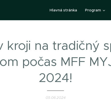
Hlavná stránka
Program
v kroji na tradičný 
tom počas MFF MY
2024!
05.06.2024