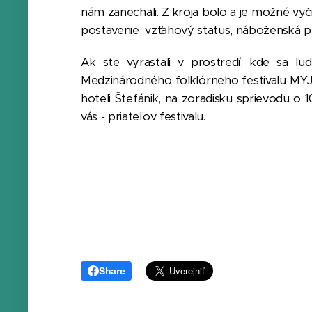
nám zanechali. Z kroja bolo a je možné vyčít
postavenie, vzťahový status, náboženská prí
Ak ste vyrastali v prostredí, kde sa ľ
Medzinárodného folklórneho festivalu MYJ
hoteli Štefánik, na zoradisku sprievodu o 
vás - priateľov festivalu.
Share