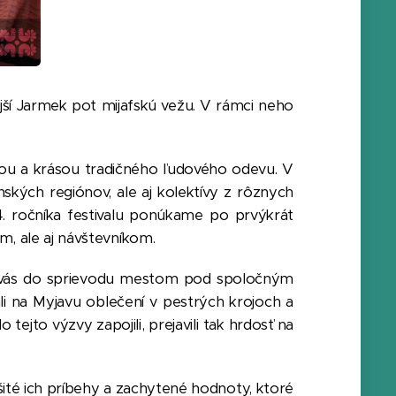
ší Jarmek pot mijafskú vežu. V rámci neho
avou a krásou tradičného ľudového odevu. V
ských regiónov, ale aj kolektívy z rôznych
4. ročníka festivalu ponúkame po prvýkrát
, ale aj návštevníkom.
íme vás do sprievodu mestom pod spoločným
zali na Myjavu oblečení v pestrých krojoch a
ejto výzvy zapojili, prejavili tak hrdosť na
šité ich príbehy a zachytené hodnoty, ktoré