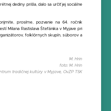
nej dediny prišla, dalo sa určiť jej sociálne
ijmite, prosíme, pozvanie na 64. ročník
 Milana Rastislava Štefánika v Myjave pri
rganizátorov, folklórnych skupín, súborov a
M. Hrin
foto: M. Hrin
entrum tradičnej kultúry v Myjave, OvZP TSK