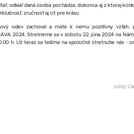
ať, odkiaľ daná osoba pochádza, dokonca aj z ktorej konkrét
slušnosť, zručnosť aj cit pre krásu.
udový odev zachoval a máte k nemu pozitívny vzťah, pr
AVA 2024. Stretneme sa v sobotu 22. júna 2024 na Námestí
10.00 h. Už teraz sa tešíme na spoločné stretnutie nás - o
zdroj: C