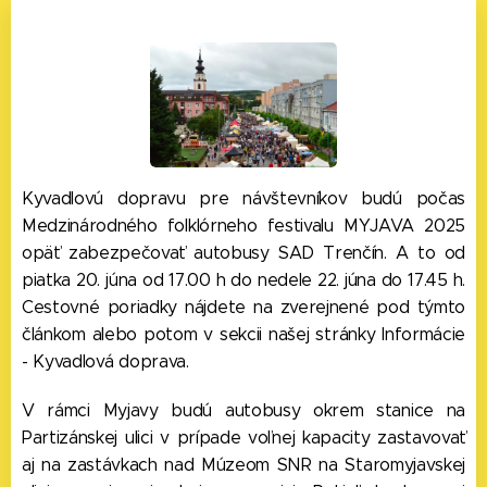
Kyvadlovú dopravu pre návštevníkov budú počas
Medzinárodného folklórneho festivalu MYJAVA 2025
opäť zabezpečovať autobusy SAD Trenčín. A to od
piatka 20. júna od 17.00 h do nedele 22. júna do 17.45 h.
Cestovné poriadky nájdete na zverejnené pod týmto
článkom alebo potom v sekcii našej stránky Informácie
- Kyvadlová doprava.
V rámci Myjavy budú autobusy okrem stanice na
Partizánskej ulici v prípade voľnej kapacity zastavovať
aj na zastávkach nad Múzeom SNR na Staromyjavskej