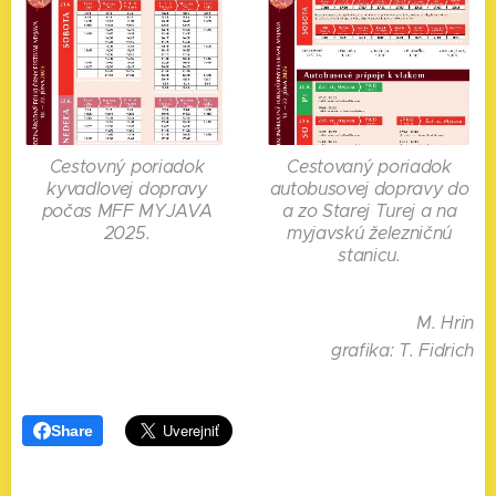
Cestovný poriadok
Cestovaný poriadok
kyvadlovej dopravy
autobusovej dopravy do
počas MFF MYJAVA
a zo Starej Turej a na
2025.
myjavskú železničnú
stanicu.
M. Hrin
grafika: T. Fidrich
Share