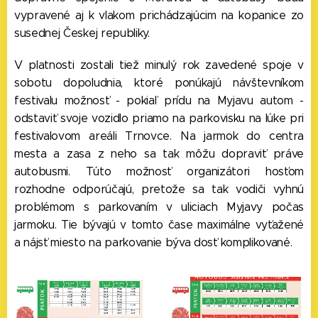
vypravené aj k vlakom prichádzajúcim na kopanice zo
susednej Českej republiky.
V platnosti zostali tiež minulý rok zavedené spoje v
sobotu dopoludnia, ktoré ponúkajú návštevníkom
festivalu možnosť - pokiaľ prídu na Myjavu autom -
odstaviť svoje vozidlo priamo na parkovisku na lúke pri
festivalovom areáli Trnovce. Na jarmok do centra
mesta a zasa z neho sa tak môžu dopraviť práve
autobusmi. Túto možnosť organizátori hosťom
rozhodne odporúčajú, pretože sa tak vodiči vyhnú
problémom s parkovaním v uliciach Myjavy počas
jarmoku. Tie bývajú v tomto čase maximálne vyťažené
a nájsť miesto na parkovanie býva dosť komplikované.