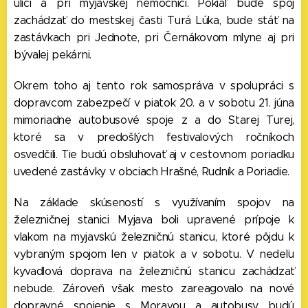
ulici a pri myjavskej nemocnici. Pokiaľ bude spoj
zachádzať do mestskej časti Turá Lúka, bude stáť na
zastávkach pri Jednote, pri Černákovom mlyne aj pri
bývalej pekárni.
Okrem toho aj tento rok samospráva v spolupráci s
dopravcom zabezpečí v piatok 20. a v sobotu 21. júna
mimoriadne autobusové spoje z a do Starej Turej,
ktoré sa v predošlých festivalových ročníkoch
osvedčili. Tie budú obsluhovať aj v cestovnom poriadku
uvedené zastávky v obciach Hrašné, Rudník a Poriadie.
Na základe skúseností s využívaním spojov na
železničnej stanici Myjava boli upravené prípoje k
vlakom na myjavskú železničnú stanicu, ktoré pôjdu k
vybraným spojom len v piatok a v sobotu. V nedeľu
kyvadlová doprava na železničnú stanicu zachádzať
nebude. Zároveň však mesto zareagovalo na nové
dopravné spojenie s Moravou a autobusy budú