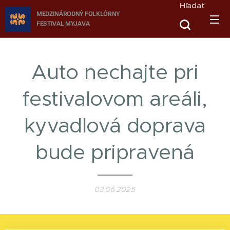
Hľadať
MEDZINÁRODNÝ FOLKLÓRNY
FESTIVAL
MYJAVA
Auto nechajte pri
festivalovom areáli,
kyvadlová doprava
bude pripravená
03.06.2025