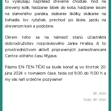
tu vyskúšajú napríklad drevené chodúle, hod na
drevený kolík, hádzanie šišiek do koša, hádzanie lasom
na slameného panáka, skákanie škôlky, skákanie na
švihadle, lov rybičiek, prechod po lávke, jazdu na
drevenom koni a podobne.
Okrem toho sa na námestí stanú účastníkmi
dobrodružstiev rozprávkového Janka Hraška. A to
prostredníctvom aktivít pripravených zamestnancami
Centra voľného času Myjava.
Pásmo EN-TEN-TÍČKI sa bude konať aj vo štvrtok 20.
júna 2024 v rovnakom čase, teda od 9.00 do 11.00 h a
my vás naň srdečne pozývame!
M. Hrin
foto: M. Hrin