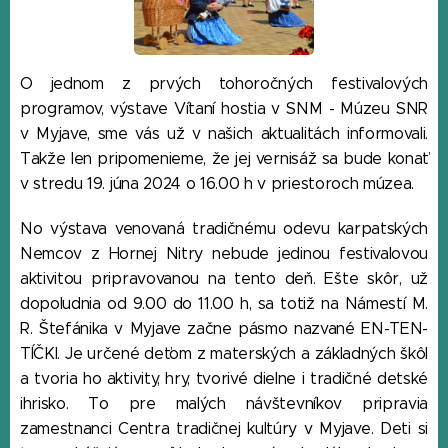
O jednom z prvých tohoročných festivalových
programov, výstave Vítaní hostia v SNM - Múzeu SNR
v Myjave, sme vás už v našich aktualitách informovali.
Takže len pripomenieme, že jej vernisáž sa bude konať
v stredu 19. júna 2024 o 16.00 h v priestoroch múzea.
No výstava venovaná tradičnému odevu karpatských
Nemcov z Hornej Nitry nebude jedinou festivalovou
aktivitou pripravovanou na tento deň. Ešte skôr, už
dopoludnia od 9.00 do 11.00 h, sa totiž na Námestí M.
R. Štefánika v Myjave začne pásmo nazvané EN-TEN-
TÍČKI. Je určené deťom z materských a základných škôl
a tvoria ho aktivity, hry, tvorivé dielne i tradičné detské
ihrisko. To pre malých návštevníkov pripravia
zamestnanci Centra tradičnej kultúry v Myjave. Deti si