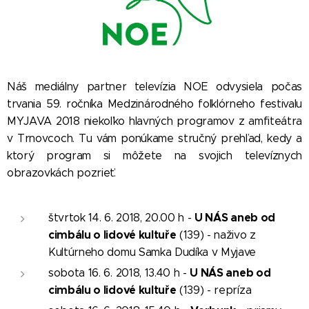
Náš mediálny partner televízia NOE odvysiela počas
trvania 59. ročníka Medzinárodného folklórneho festivalu
MYJAVA 2018 niekoľko hlavných programov z amfiteátra
v Trnovcoch. Tu vám ponúkame stručný prehľad, kedy a
ktorý program si môžete na svojich televíznych
obrazovkách pozrieť.
U NÁS aneb od
štvrtok 14. 6. 2018, 20.00 h -
cimbálu o lidové kultuře
(139) - naživo z
Kultúrneho domu Samka Dudíka v Myjave
U NÁS aneb od
sobota 16. 6. 2018, 13.40 h -
cimbálu o lidové kultuře
(139) - repríza