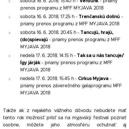
Verbunk
sobota 16. 6. 2018, 15.40 h -
- priamy
prenos programu z MFF MYJAVA 2018
Trenčanskú dolinú
sobota 16. 6. 2018, 17.25 h -
-
priamy prenos programu z MFF MYJAVA 2018
Tancujú, hrajú,
sobota 16. 6. 2018, 20.45 h -
(do)spievajú
- priamy prenos programu z MFF
MYJAVA 2018
Tak sa u nás tancuje/
nedeľa 17. 6. 2018, 14.15 h -
Így járják
- priamy prenos programu z MFF
MYJAVA 2018
Cirkus Myjava
nedeľa 17. 6. 2018, 15.45 h -
-
priamy prenos záverečného galaprogramu MFF
MYJAVA 2018
Takže ak z nejakého vážneho dôvodu nebudete mať
tento rok možnosť prísť sa na myjavský festival pozrieť
osobne, môžete jeho atmosféru ochutnať aj