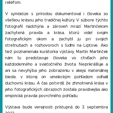
reliéfom.
V symbióze s prírodou dokumentoval i človeka so
všetkou krásou jeho tradičnej kultúry. V súbore týchto
fotografií nadchýna a zároveň mrazí Martinčekom
zachytená pravda a krása, ktorú videl svojim
fotografickým okom a zachytil ju pri svojich
stretnutiach a rozhovoroch s ľuďmi na Liptove. Ako
tiež poznamenala kurátorka výstavy, Martin Martinček
nám tu predstavuje človeka vo chvíľach jeho
každodenného a sviatočného života. Neprikrášľuje a
ani sa nevyhýba jeho zobrazeniu v akejsi materiálnej
biede, v ktorej on umeleckým pohľadom odhalil
duchovnú krásu. A čas potvrdil, že zhmotnená krása v
jeho fotografických obrazoch zostala pravdivejšia ako
empirická pravda povrchného pohľadu.
Výstava bude verejnosti prístupná do 3. septembra