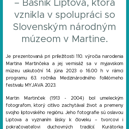
– Básnik Liptova, ktorá
vznikla v spolupráci so
Slovenským národným
múzeom v Martine.
Je prezentovaná pri príležitosti 110. výročia narodenia
Martina Martinčeka a jej vernisáž sa v myjavskom
múzeu uskutoční 14. júna 2023 o 16.00 h v rámci
programu 63. ročníka Medzinárodného folklórneho
festivalu MYJAVA 2023.
Martin Martinček (1913 - 2004) bol umeleckým
fotografom, ktorý citlivo zachytával život a premeny
svojho liptovského regiónu. Jeho fotografie sú oslavou
Liptova a vyznaním lásky k človeku – tvorcovi i
pokračovateľovi duchovných tradícií. Kurátorka