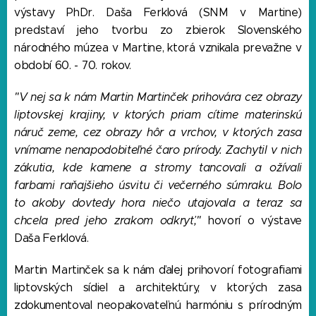
výstavy PhDr. Daša Ferklová (SNM v Martine)
predstaví jeho tvorbu zo zbierok Slovenského
národného múzea v Martine, ktorá vznikala prevažne v
období 60. - 70. rokov.
"V nej sa k nám Martin Martinček prihovára cez obrazy
liptovskej krajiny, v ktorých priam cítime materinskú
náruč zeme, cez obrazy hôr a vrchov, v ktorých zasa
vnímame nenapodobiteľné čaro prírody. Zachytil v nich
zákutia, kde kamene a stromy tancovali a ožívali
farbami raňajšieho úsvitu či večerného súmraku. Bolo
to akoby dovtedy hora niečo utajovala a teraz sa
chcela pred jeho zrakom odkryť,"
hovorí o výstave
Daša Ferklová.
Martin Martinček sa k nám ďalej prihovorí fotografiami
liptovských sídiel a architektúry, v ktorých zasa
zdokumentoval neopakovateľnú harmóniu s prírodným