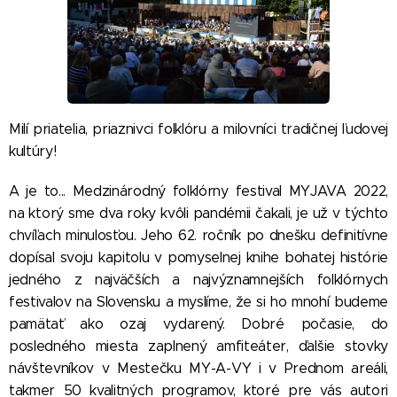
Milí priatelia, priaznivci folklóru a milovníci tradičnej ľudovej
kultúry!
A je to... Medzinárodný folklórny festival MYJAVA 2022,
na ktorý sme dva roky kvôli pandémii čakali, je už v týchto
chvíľach minulosťou. Jeho 62. ročník po dnešku definitívne
dopísal svoju kapitolu v pomyselnej knihe bohatej histórie
jedného z najväčších a najvýznamnejších folklórnych
festivalov na Slovensku a myslíme, že si ho mnohí budeme
pamätať ako ozaj vydarený. Dobré počasie, do
posledného miesta zaplnený amfiteáter, ďalšie stovky
návštevníkov v Mestečku MY-A-VY i v Prednom areáli,
takmer 50 kvalitných programov, ktoré pre vás autori