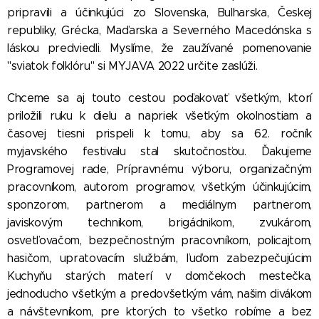
pripravili a účinkujúci zo Slovenska, Bulharska, Českej
republiky, Grécka, Maďarska a Severného Macedónska s
láskou predviedli. Myslíme, že zaužívané pomenovanie
"sviatok folklóru" si MYJAVA 2022 určite zaslúži.
Chceme sa aj touto cestou poďakovať všetkým, ktorí
priložili ruku k dielu a napriek všetkým okolnostiam a
časovej tiesni prispeli k tomu, aby sa 62. ročník
myjavského festivalu stal skutočnosťou. Ďakujeme
Programovej rade, Prípravnému výboru, organizačným
pracovníkom, autorom programov, všetkým účinkujúcim,
sponzorom, partnerom a mediálnym partnerom,
javiskovým technikom, brigádnikom, zvukárom,
osvetľovačom, bezpečnostným pracovníkom, policajtom,
hasičom, upratovacím službám, ľuďom zabezpečujúcim
Kuchyňu starých materí v domčekoch mestečka,
jednoducho všetkým a predovšetkým vám, našim divákom
a návštevníkom, pre ktorých to všetko robíme a bez