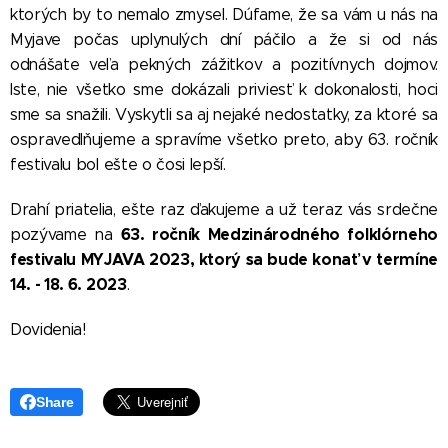
ktorých by to nemalo zmysel. Dúfame, že sa vám u nás na
Myjave počas uplynulých dní páčilo a že si od nás
odnášate veľa pekných zážitkov a pozitívnych dojmov.
Iste, nie všetko sme dokázali priviesť k dokonalosti, hoci
sme sa snažili. Vyskytli sa aj nejaké nedostatky, za ktoré sa
ospravedlňujeme a spravíme všetko preto, aby 63. ročník
festivalu bol ešte o čosi lepší.
Drahí priatelia, ešte raz ďakujeme a už teraz vás srdečne
63. ročník Medzinárodného folklórneho
pozývame na
festivalu MYJAVA 2023, ktorý sa bude konať v termíne
14. - 18. 6. 2023
.
Dovidenia!
Share