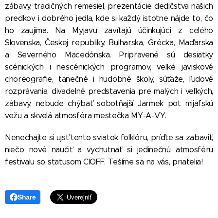
zábavy, tradičných remesiel, prezentácie dedičstva našich
predkov i dobrého jedla, kde si každý istotne nájde to, čo
ho zaujíma. Na Myjavu zavítajú účinkujúci z celého
Slovenska, Českej republiky, Bulharska, Grécka, Maďarska
a Severného Macedónska. Pripravené sú desiatky
scénických i nescénických programov, veľké javiskové
choreografie, tanečné i hudobné školy, súťaže, ľudové
rozprávania, divadelné predstavenia pre malých i veľkých,
zábavy, nebude chýbať sobotňajší Jarmek pot mijafskú
vežu a skvelá atmosféra mestečka MY-A-VY.
Nenechajte si ujsť tento sviatok folklóru, príďte sa zabaviť,
niečo nové naučiť a vychutnať si jedinečnú atmosféru
festivalu so statusom CIOFF. Tešíme sa na vás, priatelia!
Share