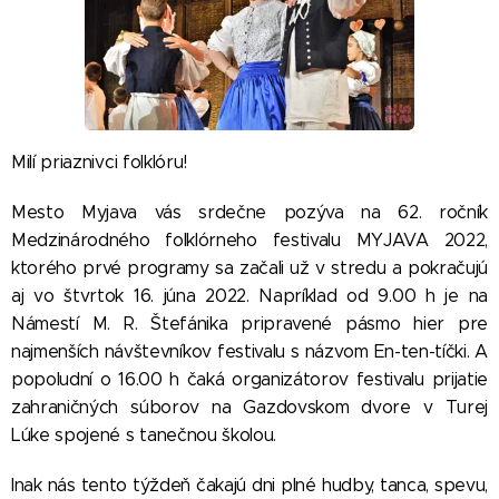
Milí priaznivci folklóru!
Mesto Myjava vás srdečne pozýva na 62. ročník
Medzinárodného folklórneho festivalu MYJAVA 2022,
ktorého prvé programy sa začali už v stredu a pokračujú
aj vo štvrtok 16. júna 2022. Napríklad od 9.00 h je na
Námestí M. R. Štefánika pripravené pásmo hier pre
najmenších návštevníkov festivalu s názvom En-ten-tíčki. A
popoludní o 16.00 h čaká organizátorov festivalu prijatie
zahraničných súborov na Gazdovskom dvore v Turej
Lúke spojené s tanečnou školou.
Inak nás tento týždeň čakajú dni plné hudby, tanca, spevu,