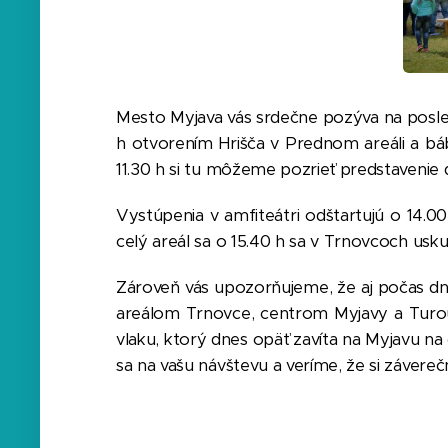
Mesto Myjava vás srdečne pozýva na posle
h otvorením Hrišča v Prednom areáli a b
11.30 h si tu môžeme pozrieť predstavenie 
Vystúpenia v amfiteátri odštartujú o 14.
celý areál sa o 15.40 h sa v Trnovcoch usk
Zároveň vás upozorňujeme, že aj počas 
areálom Trnovce, centrom Myjavy a Turou
vlaku, ktorý dnes opäť zavíta na Myjavu n
sa na vašu návštevu a veríme, že si závereč