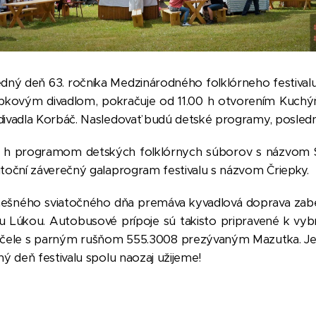
dný deň 63. ročníka Medzinárodného folklórneho festiva
ábkovým divadlom, pokračuje od 11.00 h otvorením Kuch
divadla Korbáč. Nasledovať budú detské programy, posledný
00 h programom detských folklórnych súborov s názvom St
utoční záverečný galaprogram festivalu s názvom Čriepky.
dnešného sviatočného dňa premáva kyvadlová doprava za
 Lúkou. Autobusové prípoje sú takisto pripravené k v
a čele s parným rušňom 555.3008 prezývaným Mazutka. Jeh
ný deň festivalu spolu naozaj užijeme!