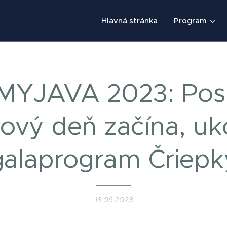
Hlavná stránka
Program
MYJAVA 2023: Pos
alový deň začína, uk
galaprogram Čriepk
18.06.2023