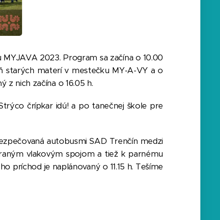
lu MYJAVA 2023. Program sa začína o 10.00
ýň starých materí v mestečku MY-A-VY a o
 z nich začína o 16.05 h.
rýco črípkar idú! a po tanečnej škole pre
bezpečovaná autobusmi SAD Trenčín medzi
ybraným vlakovým spojom a tiež k parnému
o príchod je naplánovaný o 11.15 h. Tešíme