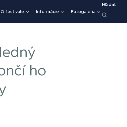
Hľadať
O festivale
Informácie
Fotogaléria
ledný
ončí ho
y