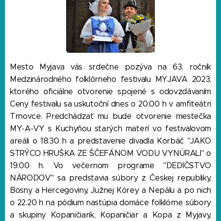
Mesto Myjava vás srdečne pozýva na 63. ročník
Medzinárodného folklórneho festivalu MYJAVA 2023,
ktorého oficiálne otvorenie spojené s odovzdávaním
Ceny festivalu sa uskutoční dnes o 20.00 h v amfiteátri
Trnovce. Predchádzať mu bude otvorenie mestečka
MY-A-VY s Kuchyňou starých materí vo festivalovom
areáli o 18.30 h a predstavenie divadla Korbáč "JAKO
STRÝCO HRUŠKA ZE ŠČEFÁNOM VODU VYNÚRALI" o
19.00 h. Vo večernom programe "DEDIČSTVO
NÁRODOV" sa predstavia súbory z Českej republiky,
Bosny a Hercegoviny, Južnej Kórey a Nepálu a po nich
o 22.20 h na pódium nastúpia domáce folklórne súbory
a skupiny Kopaničiarik, Kopaničiar a Kopa z Myjavy,