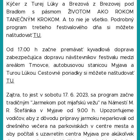
Kýčer z Turej Lúky a Brezová z Brezovej pod
Bradlom s pásmom ŽIVOTOM AKO ROKOM
TANEČNÝM KROKOM. A to nie je všetko. Podrobný
program tretieho festivalového dňa si môžete
TU.
naštudovať
Od 17.00 h začne premávať kyvadlová doprava
zabezpečujúca dopravu návštevníkov festivalu medzi
areálom Trnovce, autobusovou stanicou Myjava a
Turou Lúkou. Cestovné poriadky si môžete naštudovať
TU.
Zajtra, to jest v sobotu 17. 6. 2023, sa program začne
tradičným "Jarmekom pot mijafskú vežu" na Námestí M.
R. Štefánika v Myjave od 9.00 h. Upozorňujeme
vodičov, aby z dôvodu prípravy jarmoku neparkovali od
dnešného večera na parkoviskách v centre mesta a
aby počítali s uzavretím centra Myjava pre akúkoľvek