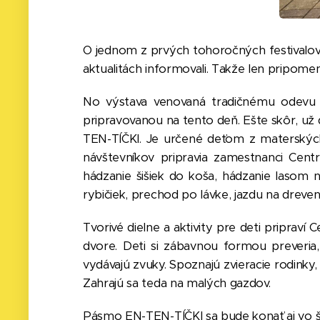
O jednom z prvých tohoročných festivalov
aktualitách informovali. Takže len pripomen
No výstava venovaná tradičnému odevu z P
pripravovanou na tento deň. Ešte skôr, už 
TEN-TÍČKI. Je určené deťom z materských a
návštevníkov pripravia zamestnanci Centr
hádzanie šišiek do koša, hádzanie lasom 
rybičiek, prechod po lávke, jazdu na dreven
Tvorivé dielne a aktivity pre deti priprav
dvore. Deti si zábavnou formou preveria,
vydávajú zvuky. Spoznajú zvieracie rodinky,
Zahrajú sa teda na malých gazdov.
Pásmo EN-TEN-TÍČKI sa bude konať aj vo št