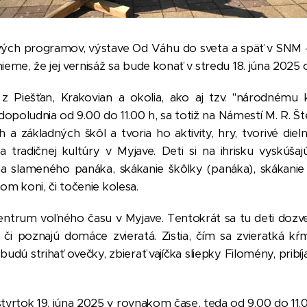
ých programov, výstave Od Váhu do sveta a späť v SNM 
ieme, že jej vernisáž sa bude konať v stredu 18. júna 2025
iešťan, Krakovian a okolia, ako aj tzv. "národnému kro
dopoludnia od 9.00 do 11.00 h, sa totiž na Námestí M. R.
 základných škôl a tvoria ho aktivity, hry, tvorivé dieln
a tradičnej kultúry v Myjave. Deti si na ihrisku vyskúša
na slameného panáka, skákanie škôlky (panáka), skákanie 
om koni, či točenie kolesa.
í Centrum voľného času v Myjave. Tentokrát sa tu deti doz
 či poznajú domáce zvieratá. Zistia, čím sa zvieratká kŕ
 budú strihať ovečky, zbierať vajíčka sliepky Filomény, pri
vrtok 19. júna 2025 v rovnakom čase, teda od 9.00 do 11