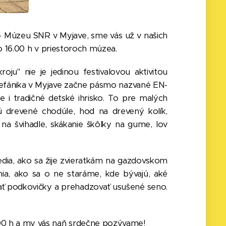
- Múzeu SNR v Myjave, sme vás už v našich
 o 16.00 h v priestoroch múzea.
ju" nie je jedinou festivalovou aktivitou
 Štefánika v Myjave začne pásmo nazvané EN-
e i tradičné detské ihrisko. To pre malých
jú drevené chodúle, hod na drevený kolík,
na švihadle, skákanie škôlky na gume, lov
vedia, ako sa žije zvieratkám na gazdovskom
mia, ako sa o ne staráme, kde bývajú, aké
bíjať podkovičky a prehadzovať usušené seno.
.00 h a my vás naň srdečne pozývame!