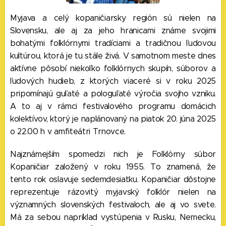
Myjava a celý kopaničiarsky región sú nielen na
Slovensku, ale aj za jeho hranicami známe svojimi
bohatými folklórnymi tradíciami a tradičnou ľudovou
kultúrou, ktorá je tu stále živá. V samotnom meste dnes
aktívne pôsobí niekoľko folklórnych skupín, súborov a
ľudových hudieb, z ktorých viaceré si v roku 2025
pripomínajú guľaté a pologuľaté výročia svojho vzniku.
A to aj v rámci festivalového programu domácich
kolektívov, ktorý je naplánovaný na piatok 20. júna 2025
o 22.00 h v amfiteátri Trnovce.
Najznámejším spomedzi nich je Folklórny súbor
Kopaničiar založený v roku 1955. To znamená, že
tento rok oslavuje sedemdesiatku. Kopaničiar dôstojne
reprezentuje rázovitý myjavský folklór nielen na
významných slovenských festivaloch, ale aj vo svete.
Má za sebou napríklad vystúpenia v Rusku, Nemecku,