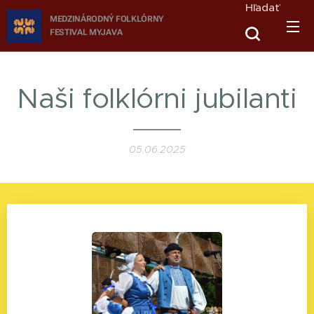
Hľadať
MEDZINÁRODNÝ FOLKLÓRNY
FESTIVAL
MYJAVA
Naši folklórni jubilanti
05.06.2025