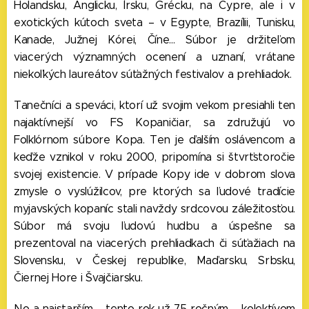
Holandsku, Anglicku, Írsku, Grécku, na Cypre, ale i v
exotických kútoch sveta – v Egypte, Brazílii, Tunisku,
Kanade, Južnej Kórei, Číne... Súbor je držiteľom
viacerých významných ocenení a uznaní, vrátane
niekoľkých laureátov súťažných festivalov a prehliadok.
Tanečníci a speváci, ktorí už svojim vekom presiahli ten
najaktívnejší vo FS Kopaničiar, sa združujú vo
Folklórnom súbore Kopa. Ten je ďalším oslávencom a
keďže vznikol v roku 2000, pripomína si štvrťstoročie
svojej existencie. V prípade Kopy ide v dobrom slova
zmysle o vyslúžilcov, pre ktorých sa ľudové tradície
myjavských kopaníc stali navždy srdcovou záležitosťou.
Súbor má svoju ľudovú hudbu a úspešne sa
prezentoval na viacerých prehliadkach či súťažiach na
Slovensku, v Českej republike, Maďarsku, Srbsku,
Čiernej Hore i Švajčiarsku.
No a najstarším – tento rok už 75-ročným – kolektívom