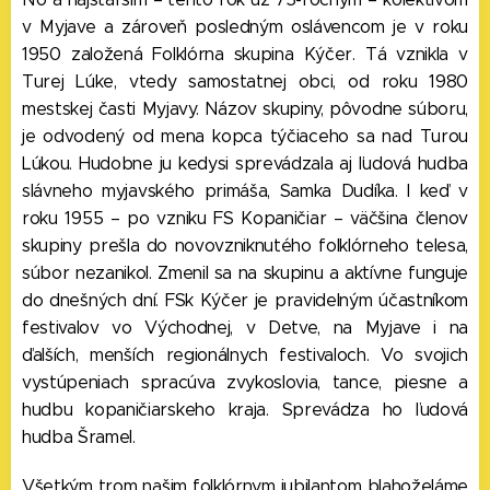
v Myjave a zároveň posledným oslávencom je v roku
1950 založená Folklórna skupina Kýčer. Tá vznikla v
Turej Lúke, vtedy samostatnej obci, od roku 1980
mestskej časti Myjavy. Názov skupiny, pôvodne súboru,
je odvodený od mena kopca týčiaceho sa nad Turou
Lúkou. Hudobne ju kedysi sprevádzala aj ľudová hudba
slávneho myjavského primáša, Samka Dudíka. I keď v
roku 1955 – po vzniku FS Kopaničiar – väčšina členov
skupiny prešla do novovzniknutého folklórneho telesa,
súbor nezanikol. Zmenil sa na skupinu a aktívne funguje
do dnešných dní. FSk Kýčer je pravidelným účastníkom
festivalov vo Východnej, v Detve, na Myjave i na
ďalších, menších regionálnych festivaloch. Vo svojich
vystúpeniach spracúva zvykoslovia, tance, piesne a
hudbu kopaničiarskeho kraja. Sprevádza ho ľudová
hudba Šramel.
Všetkým trom našim folklórnym jubilantom blahoželáme