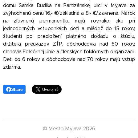
domu Samka Dudíka na Partizánskej ulici v Myjave za
zvýhodnenú cenu 16,- €/základná a 8,- €/zľavnená. Nárok
na zľavnenú permanentku majú, rovnako, ako pri
jednodenných vstupenkách, deti a mládež do 15 rokov,
študenti po predložení platného dokladu o štúdiu,
držitelia preukazov ZŤP, dôchodcovia nad 60 rokov,
členovia Folklórnej únie a členských folklórnych organizácii.
Deti do 6 rokov a dôchodcovia nad 70 rokov majú vstup
zdarma.
Share
©
Mesto Myjava 2026