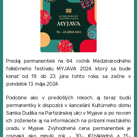
Predaj permanentiek na 64. ročník Medzinárodného
folklórneho festivalu MYJAVA 2024, ktorý sa bude
konať od 19. do 23. júna tohto roka, sa začne v
pondelok 13. mája 2024.
Podobne ako v predošlých rokoch, aj teraz budú
permanentky k dispozícii v kancelárií Kultúrneho domu
Samka Dudíka na Partizánskej ulici v Myjave a po novom
ich zoženiete aj na informáciách na prízemí mestského
úradu v Myjave. Zvýhodnená cena permanentiek je
rovnaká ako minulý rok - 30,- €/základná a 15,-