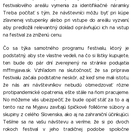
festivalového areálu vymenia za identifikačné náramky.
Treba počítať s tým, že návštevníci môžu byť pri kúpe
zľavnenej vstupenky alebo pri vstupe do areálu vyzvaní,
aby predložili relevantný doklad oprávňujúci ich na vstup
na festival za zníženú cenu.
Čo sa týka samotného programu festivalu, ktorý je
podstatný, aby ste vlastne vedeli, na čo si lístky kupujete,
ten bude do pár dní zverejnený na stránke podujatia
mffmyjava.sk. Vzhľadom na skutočnosť, že sa príprava
festivalu začala podstatne neskôr, až keď sme mali istotu,
že nás ani návštevníkov nebudú obmedzovať rôzne
protipandemické opatrenia, ešte stále na ňom pracujeme.
No môžeme vás ubezpečiť, že bude opäť stáť za to a aj
tento raz na Myjavu zavítajú špičkové folklórne súbory a
skupiny z celého Slovenska, ako aj na zahraniční účinkujúci.
Tešíme sa na vašu návštevu a veríme, že si po dvoch
rokoch festival v jeho tradičnej podobe spoločne