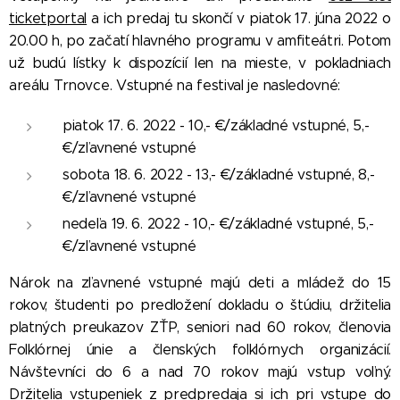
ticketportal
a ich predaj tu skončí v piatok 17. júna 2022 o
20.00 h, po začatí hlavného programu v amfiteátri. Potom
už budú lístky k dispozícií len na mieste, v pokladniach
areálu Trnovce. Vstupné na festival je nasledovné:
piatok 17. 6. 2022 - 10,- €/základné vstupné, 5,-
€/zľavnené vstupné
sobota 18. 6. 2022 - 13,- €/základné vstupné, 8,-
€/zľavnené vstupné
nedeľa 19. 6. 2022 - 10,- €/základné vstupné, 5,-
€/zľavnené vstupné
Nárok na zľavnené vstupné majú deti a mládež do 15
rokov, študenti po predložení dokladu o štúdiu, držitelia
platných preukazov ZŤP, seniori nad 60 rokov, členovia
Folklórnej únie a členských folklórnych organizácií.
Návštevníci do 6 a nad 70 rokov majú vstup voľný.
Držitelia vstupeniek z predpredaja si ich pri vstupe do