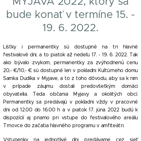
MYJAVA 2022, ktorý sa
bude konať v termíne 15. -
19. 6. 2022.
Lístky i permanentky sú dostupné na tri hlavné
festivalové dni, a to piatok až nedeľu 17. - 19. 6. 2022. Tak
ako bývalo zvykom, permanentky za zvýhodnenú cenu
20,- €/10,- € sú dostupné len v pokladni Kultúrneho domu
Samka Dudíka v Myjave, a to z toho dôvodu, aby sa k nim
v prípade záujmu dostali predovšetkým domáci
obyvatelia. Teda občania Myjavy a okolitých obcí.
Permanentky sa predávajú v pokladni vždy v pracovné
dni od 12.00 do 16.00 h a v piatok 17. júna 2022 budú k
dispozícií aj priamo pri vstupe do festivalového areálu
Trnovce do začatia hlavného programu v amfiteátri.
Vstupenky na jednotlivé dni predávame
cez sieť