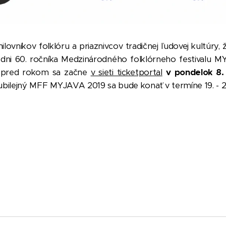
ovníkov folklóru a priaznivcov tradičnej ľudovej kultúry,
vé dni 60. ročníka Medzinárodného folklórneho festivalu
o pred rokom sa začne
v sieti ticketportal
v pondelok 8.
ubilejný MFF MYJAVA 2019 sa bude konať v termíne 19. - 23