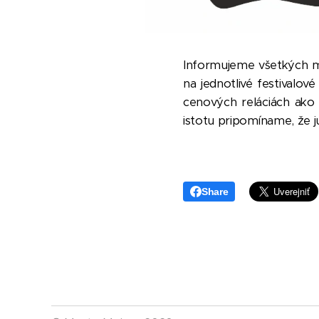
Informujeme všetkých mil
na jednotlivé festivalo
cenových reláciách ak
istotu pripomíname, že j
Share