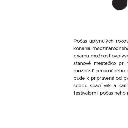
Počas uplynulých rokov
konania medzinárodného
priamu možnosť ovplyvni
stanové mestečko pri 
možnosť nenáročného ub
bude k pripravená od pi
sebou spací vak a karim
festivalom i počas neho n