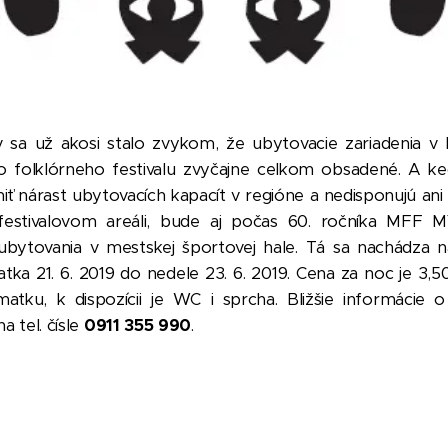
 sa už akosi stalo zvykom, že ubytovacie zariadenia v 
 folklórneho festivalu zvyčajne celkom obsadené. A ke
ť nárast ubytovacích kapacít v regióne a nedisponujú a
festivalovom areáli, bude aj počas 60. ročníka MFF 
ytovania v mestskej športovej hale. Tá sa nachádza na
atka 21. 6. 2019 do nedele 23. 6. 2019. Cena za noc je 3,
atku, k dispozícii je WC i sprcha. Bližšie informácie 
a tel. čísle
0911 355 990
.