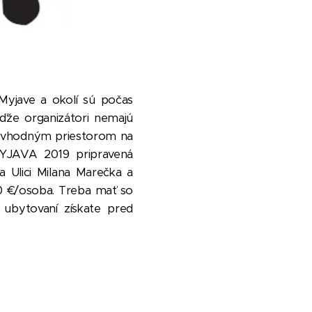
Myjave a okolí sú počas
ďže organizátori nemajú
ni vhodným priestorom na
MYJAVA 2019 pripravená
 Ulici Milana Marečka a
50 €/osoba. Treba mať so
o ubytovaní získate pred