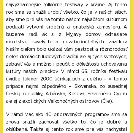
najvýznamnejšie folklórne festivaly v krajine. Aj tento
rok sme sa snažili urobiť všetko, čo je v našich silách,
aby sme pre vás na tomto našom najväčšom kultúrnom
podujatí vytvorili srdečnú a priateľskú atmosféru. A
budeme radi, ak si z Myjavy domov odnesiete
množstvo skvelých a nezabudnuteľných zážitkov.
Naším cieľom bolo ukázať vám pestrosť a rôznorodosť
nielen domácich ľudových tradícií, ale aj tých svetových,
zabaviť vás a možno i poučiť o dôležitosti uchovávania
kultúry našich predkov. V rámci 65. ročníka festivalu
uvidíte takmer 2000 účinkujúcich z celého – v tomto
prípade najmä západného – Slovenska, zo susednej
Českej republiky, Albánska, Kosova, Severného Cypru
ale aj z exotických Veľkonočných ostrovov (Čile).
V rámci viac ako 40 pripravených programov sme sa
znova snažili zachovať všetko to, čo je dobré a
obľúbené. Takže aj tento rok sme pre vás nachystali