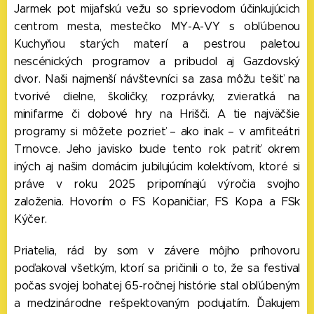
Jarmek pot mijafskú vežu so sprievodom účinkujúcich
centrom mesta, mestečko MY-A-VY s obľúbenou
Kuchyňou starých materí a pestrou paletou
nescénických programov a pribudol aj Gazdovský
dvor. Naši najmenší návštevníci sa zasa môžu tešiť na
tvorivé dielne, školičky, rozprávky, zvieratká na
minifarme či dobové hry na Hrišči. A tie najväčšie
programy si môžete pozrieť – ako inak – v amfiteátri
Trnovce. Jeho javisko bude tento rok patriť okrem
iných aj našim domácim jubilujúcim kolektívom, ktoré si
práve v roku 2025 pripomínajú výročia svojho
založenia. Hovorím o FS Kopaničiar, FS Kopa a FSk
Kýčer.
Priatelia, rád by som v závere môjho príhovoru
poďakoval všetkým, ktorí sa pričinili o to, že sa festival
počas svojej bohatej 65-ročnej histórie stal obľúbeným
a medzinárodne rešpektovaným podujatím. Ďakujem