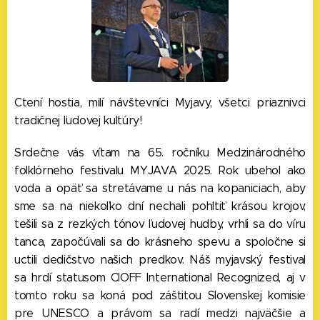
Ctení hostia, milí návštevníci Myjavy, všetci priaznivci
tradičnej ľudovej kultúry!
Srdečne vás vítam na 65. ročníku Medzinárodného
folklórneho festivalu MYJAVA 2025. Rok ubehol ako
voda a opäť sa stretávame u nás na kopaniciach, aby
sme sa na niekoľko dní nechali pohltiť krásou krojov,
tešili sa z rezkých tónov ľudovej hudby, vrhli sa do víru
tanca, započúvali sa do krásneho spevu a spoločne si
uctili dedičstvo našich predkov. Náš myjavský festival
sa hrdí statusom CIOFF International Recognized, aj v
tomto roku sa koná pod záštitou Slovenskej komisie
pre UNESCO a právom sa radí medzi najväčšie a