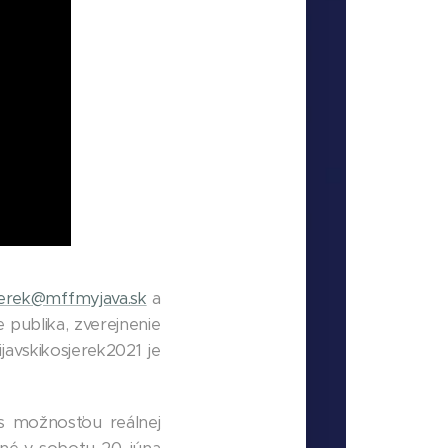
jerek@mffmyjava.sk
a
publika, zverejnenie
avskikosjerek2021 je
s možnosťou reálnej