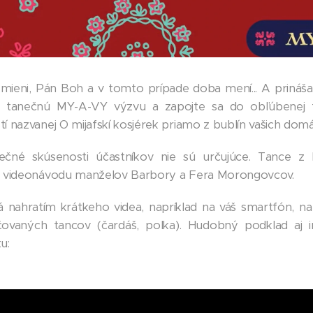
 mieni, Pán Boh a v tomto prípade doba mení... A prináša
u tanečnú MY-A-VY výzvu a zapojte sa do obľúbenej fe
 nazvanej O mijafskí kosjérek priamo z bublín vašich domá
ečné skúsenosti účastníkov nie sú určujúce. Tance z
a videonávodu manželov Barbory a Fera Morongovcov.
 nahratím krátkeho videa, napríklad na váš smartfón, n
ovaných tancov (čardáš, polka). Hudobný podklad aj in
u: