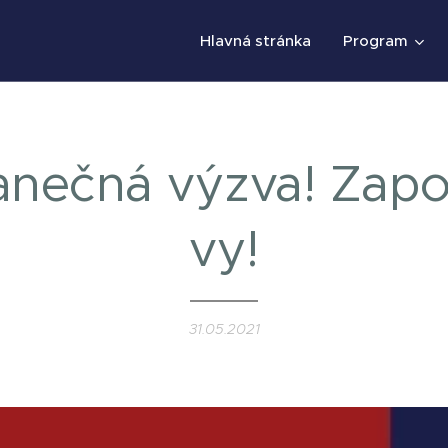
Hlavná stránka
Program
anečná výzva! Zapoj
vy!
31.05.2021