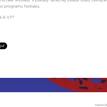
očníka festivalu. Výsledky tanečnej súťaže budú zverejne
ho programu festivalu.
ní A VY?
Námestie