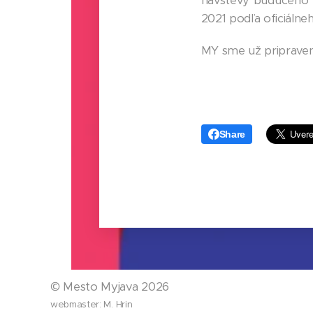
návštevy budúceho r
2021 podľa oficiálne
MY sme už priprave
Share
©
Mesto Myjava 2026
webmaster: M. Hrin