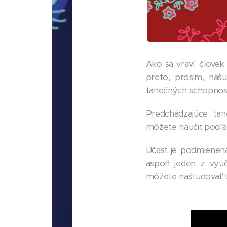
Ako sa vraví, človek
preto, prosím, naš
tanečných schopností
Predchádzajúce tan
môžete naučiť podľ
Účasť je podmienená
aspoň jeden z vyuč
môžete naštudovať t