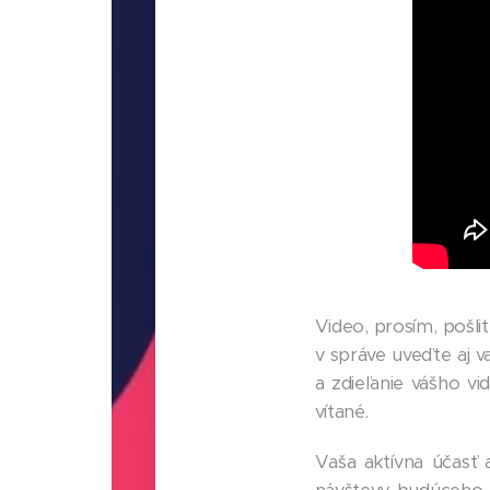
Video, prosím, pošli
v správe uveďte aj 
a zdieľanie vášho v
vítané.
Vaša aktívna účasť