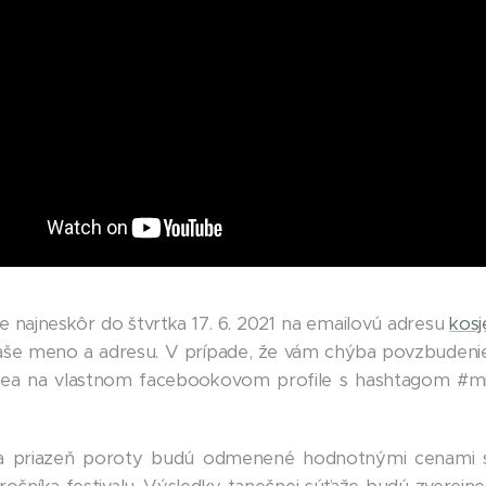
te najneskôr do štvrtka 17. 6. 2021 na emailovú adresu
kos
vaše meno a adresu. V prípade, že vám chýba povzbudenie 
idea na vlastnom facebookovom profile s hashtagom #mij
 a priazeň poroty budú odmenené hodnotnými cenami 