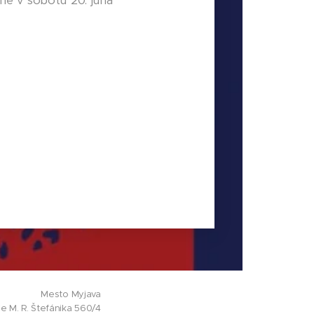
né v sobotu 20. júna
Mesto Myjava
 M. R. Štefánika 560/4