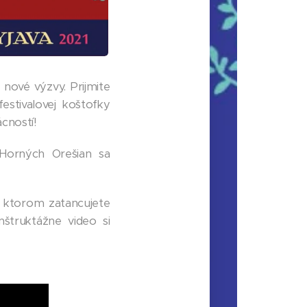
 nové výzvy. Prijmite
stivalovej koštofky
cností!
 Horných Orešian sa
a ktorom zatancujete
štruktážne video si