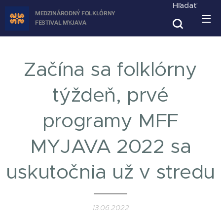
Hľadať
MEDZINÁRODNÝ FOLKLÓRNY
FESTIVAL
MYJAVA
Začína sa folklórny
týždeň, prvé
programy MFF
MYJAVA 2022 sa
uskutočnia už v stredu
13.06.2022