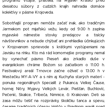
programu Vitajte, priatelia, na Myjave! Krátko pred
desiatou súbory z cudzích krajín nahradia domáce
kolektívy v pásme Krojoveda.
Sobotňajší program nemôže začať inak, ako tradičným
Jarmekom pot mijafskú vežu, kedy od 9.00 h zaplnia
myjavské námestie stovky predajcov a tisícky
návštevníkov a nebude chýbať ani prehliadka účinkujúcich
v Krojovanom sprievode s krátkymi vystúpeniami na
Javisku na rínku. Kto má rád komornejšie programy, nemal
by vynechať pásmo Pieseň ako zrkadlo duše v
evanjelickom chráme Božom so začiatkom o 11.00 h.
Festivalový areál Trnovce začne ožívať o 13.00 h v
Mestečku MY-A-VY a s ním aj Kuchyňa starých materí -
ponuka regionálnych špecialít z Pukanca, Veľkej Čause,
hornej Nitry, Myjavy, Veľkých Levár, Piešťan, Buchlovíc,
Pečeníc, Skalice, Tríbeča, Nimnice, či Krakovian. Deti sa
zasa môžu tešiť na rozprávky, školičku tanca a spevu,
česanie tradičných účesov, Hriščo v Prednom areáli pred