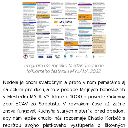
Program 62. ročníka Medzinárodného
folklórneho festivalu MYJAVA 2022.
Nedeľa je dňom sviatočným a preto v ňom pamätáme aj
na pokrm pre dušu, a to v podobe Misijných bohoslužieb
v Mestečku MY-A-VY, ktoré o 10.00 h povedie Cirkevný
zbor ECAV zo Sobotišťa. V rovnakom čase už začne
znova fungovať Kuchyňa starých materí a pred obedom,
aby nám lepšie chutilo, nás rozosmeje Divadlo Korbáč s
reprízou svojho piatkového vystúpenia o šikovných