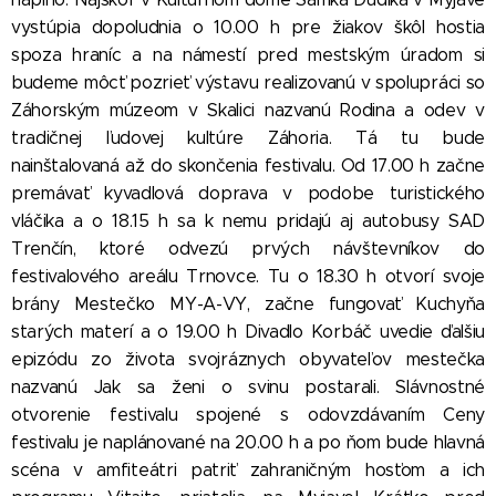
vystúpia dopoludnia o 10.00 h pre žiakov škôl hostia
spoza hraníc a na námestí pred mestským úradom si
budeme môcť pozrieť výstavu realizovanú v spolupráci so
Záhorským múzeom v Skalici nazvanú Rodina a odev v
tradičnej ľudovej kultúre Záhoria. Tá tu bude
nainštalovaná až do skončenia festivalu. Od 17.00 h začne
premávať kyvadlová doprava v podobe turistického
vláčika a o 18.15 h sa k nemu pridajú aj autobusy SAD
Trenčín, ktoré odvezú prvých návštevníkov do
festivalového areálu Trnovce. Tu o 18.30 h otvorí svoje
brány Mestečko MY-A-VY, začne fungovať Kuchyňa
starých materí a o 19.00 h Divadlo Korbáč uvedie ďalšiu
epizódu zo života svojráznych obyvateľov mestečka
nazvanú Jak sa ženi o svinu postarali. Slávnostné
otvorenie festivalu spojené s odovzdávaním Ceny
festivalu je naplánované na 20.00 h a po ňom bude hlavná
scéna v amfiteátri patriť zahraničným hosťom a ich