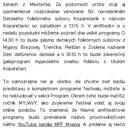
ženách z Mestečka. Za pozornosť určite stojí aj
spomienkové rozprávanie venované 50. narodeninám
Detského folklórneho súboru Kopaničiarik s názvom
Kopaničiarici so začiatkom o 13.15 h. V amfiteátri si v
nedeľu popoludní môžeme pozrieť dva veľké programy. O
14.30 h to bude pásmo detských folklórnych súborov z
Myjavy, Brezovej, Trenčína, Piešťan a Zvolena nazvané
Deti, deťúrence, detiská a o 16.10 h to bude záverečný
galaprogram myjavského sviatku folklóru s titulom
Kopaničiari.
To samozrejme nie je všetko. Ak chcete mať lepšiu
predstavu o kompletnom programe festivalu, môžete si
ho naštudovať v sekcii Program. Okrem toho bude mať 62.
ročník MYJAVY, ako zvykneme festival volať, aj svoju
online podobu. To znamená, že hlavné amfiteátrové
programy budú prenášané naživo prostredníctvom
nášho
YouTube kanála MFF Myjava
. A pridáme aj niečo