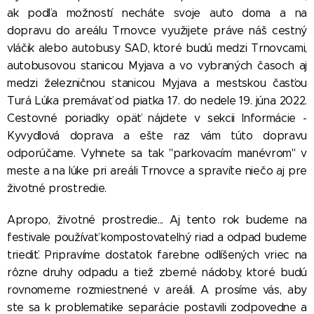
ak podľa možností necháte svoje auto doma a na
dopravu do areálu Trnovce využijete práve náš cestný
vláčik alebo autobusy SAD, ktoré budú medzi Trnovcami,
autobusovou stanicou Myjava a vo vybraných časoch aj
medzi železničnou stanicou Myjava a mestskou časťou
Turá Lúka premávať od piatka 17. do nedele 19. júna 2022.
Cestovné poriadky opäť nájdete v sekcii Informácie -
Kyvydlová doprava a ešte raz vám túto dopravu
odporúčame. Vyhnete sa tak "parkovacím manévrom" v
meste a na lúke pri areáli Trnovce a spravíte niečo aj pre
životné prostredie.
Apropo, životné prostredie... Aj tento rok budeme na
festivale používať kompostovateľný riad a odpad budeme
triediť. Pripravíme dostatok farebne odlíšených vriec na
rôzne druhy odpadu a tiež zberné nádoby, ktoré budú
rovnomerne rozmiestnené v areáli. A prosíme vás, aby
ste sa k problematike separácie postavili zodpovedne a