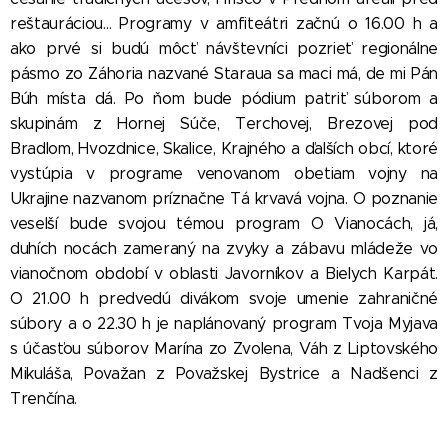
reštauráciou... Programy v amfiteátri začnú o 16.00 h a
ako prvé si budú môcť návštevníci pozrieť regionálne
pásmo zo Záhoria nazvané Staraua sa maci má, de mi Pán
Búh místa dá. Po ňom bude pódium patriť súborom a
skupinám z Hornej Súče, Terchovej, Brezovej pod
Bradlom, Hvozdnice, Skalice, Krajného a ďalších obcí, ktoré
vystúpia v programe venovanom obetiam vojny na
Ukrajine nazvanom príznačne Tá krvavá vojna. O poznanie
veselší bude svojou témou program O Vianocách, já,
duhích nocách zameraný na zvyky a zábavu mládeže vo
vianočnom období v oblasti Javorníkov a Bielych Karpát.
O 21.00 h predvedú divákom svoje umenie zahraničné
súbory a o 22.30 h je naplánovaný program Tvoja Myjava
s účasťou súborov Marína zo Zvolena, Váh z Liptovského
Mikuláša, Považan z Považskej Bystrice a Nadšenci z
Trenčína.