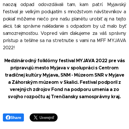
naozaj odpad odovzdávali tam, kam patrí. Myjavský
festival je veľkým podujatím s množstvom návštevníkov a
pokiaľ môžeme niečo pre našu planétu urobiť aj na tejto
akcii, tak správne nakladanie s odpadom by už malo byť
samozrejmosťou. Vopred vám ďakujeme za váš správny
prístup a tešíme sa na stretnutie s vami na MFF MYJAVA
2022!
Medzinárodný folklórny festival MYJAVA 2022 pre vás
pripravujú mesto Myjava v spolupráci s Centrom
tradičnej kultúry Myjava, SNM - Múzeom SNR v Myjave
a Záhorským múzeom v Skalici. Festival podporil z
verejných zdrojov Fond na podporu umenia a zo
svojho rozpočtu aj Trenčiansky samosprávny kraj.
Share