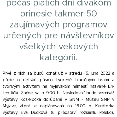
počas piatich dní divákom
prinesie takmer 50
zaujímavých programov
určených pre návštevníkov
všetkých vekových
kategórii.
Prvé z nich sa budú konať už v stredu 15. júna 2022 a
pôjde o detské pásmo tvorené tradičnými hrami a
tvorivými aktivitami na myjavskom námestí nazvané En-
ten-tíčki. Začne sa o 9.00 h. Nasledovať bude vernisáž
výstavy Košieľočka dorúbaná v SNM - Múzeu SNR v
Myjave, ktorá je naplánovaná na 16.00 h. Kurátorka
výstavy Eva Dudková tu predstaví rozsiahlu kolekciu