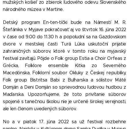
mužských košieľ zo zbierok ľudového odevu Slovenského
národného múzea v Martine.
Detský program En-ten-tíčki bude na Námestí M. R.
Štefánika v Myjave pokračovať aj vo štvrtok 16. júna 2022
v čase od 9.00 do 11.30 h a popoludní sa na Gazdovskom
dvore v mestskej časti Turá Lúka uskutoční prijatie
zahraničných súborov, ktoré v tomto roku na myjavský
festival zavítajú. Pôjde o Folk group Estia a Choir Orfeas z
Grécka, Folklore ensemble Kitka zo Severného
Macedónska, Folklorní soubor Okluky z Českej republiky,
Folk group Bistritsa Babi z Bulharska a sólistov Máté
Domján a Deni Domján so sprievodnou ľudovou hudbou z
Maďarska. Upozorňujeme, že toto privítanie súborov
spojené s tanečnou školou nie je určené širokej verejnosti,
ale len členom uvedených súborov.
No a v piatok 17. júna 2022 sa už festival rozbehne
naplno. Najskôr v Kultúrnom dome Samka Dudíka v Myjave