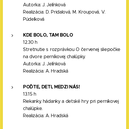
Autorka: J. Jelínková
Realizácia: D. Pridalová, M. Kroupová, V.
Púdelková
KDE BOLO, TAM BOLO
12.30 h
Stretnutie s rozprávkou O červenej sliepočke
na dvore perníkovej chalúpky.
Autorka: J. Jelínková
Realizácia: A. Hradská
POĎTE, DETI, MEDZI NÁS!
13.15 h
Riekanky, hádanky a detské hry pri perníkovej
chalúpke.
Realizácia: A. Hradská