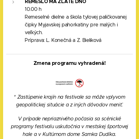
REMESLO MÁ ZLATÉ DNO
10.00 h
Remeselné dielne a škola tylovej paličkovanej
čipky Myjavskej pahorkatiny pre malých i
veľkých.
Príprava: L. Konečná a Z. Bieliková
Zmena programu vyhradená!
* Zastúpenie krajín na festivale sa môže vplyvom
geopolitickej situácie a z iných dôvodov meniť.
V prípade nepriaznivého počasia sa scénické
programy festivalu uskutočnia v mestskej športovej
hale a v Kultúrnom dome Samka Dudíka.