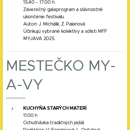
15.40 – 17.00 h
Záverečný galaprogram a slávnostné
ukončenie festivalu.
Autori: J. Michálik, Z. Palanová
Účinkujú vybrané kolektívy a sólisti MFF
MYJAVA 2025.
MESTEČKO MY-
A-VY
KUCHYŇA STARÝCH MATERÍ
11.00 h
Ochutnávka tradičných jedál.
Realizácia: V. Feriancová, L. Oršulová