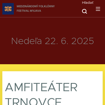
Hľadať
MEDZINÁRODNÝ FOLKLÓRNY
FESTIVAL
MYJAVA
Nedeľa 22. 6. 2025
AMFITEÁTER
TRNOVCE