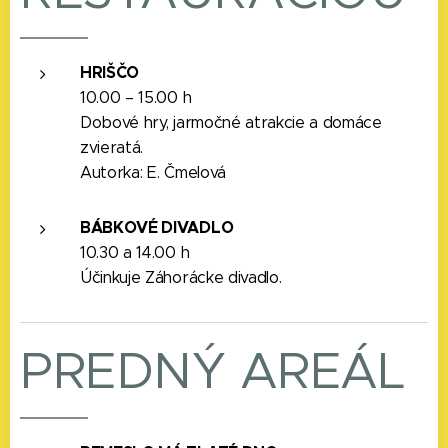
HRIŠČO
10.00 – 15.00 h
Dobové hry, jarmočné atrakcie a domáce
zvieratá.
Autorka: E. Čmelová
BÁBKOVÉ DIVADLO
10.30 a 14.00 h
Účinkuje Záhorácke divadlo.
PREDNÝ AREÁL