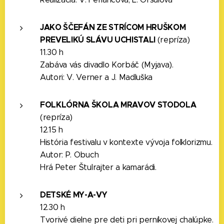
JAKO ŠČEFÁN ZE STRÍCOM HRUŠKOM
PREVELIKÚ SLÁVU UCHISTALI
(repríza)
11.30 h
Zabáva vás divadlo Korbáč (Myjava).
Autori: V. Verner a J. Madluška
FOLKLÓRNA ŠKOLA MRAVOV STODOLA
(repríza)
12.15 h
História festivalu v kontexte vývoja folklorizmu.
Autor: P. Obuch
Hrá Peter Štulrajter a kamarádi.
DETSKÉ MY-A-VY
12.30 h
Tvorivé dielne pre deti pri perníkovej chalúpke.