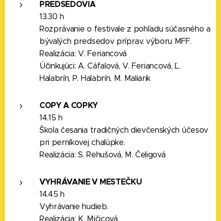
PREDSEDOVIA
13.30 h
Rozprávanie o festivale z pohľadu súčasného a
bývalých predsedov príprav. výboru MFF.
Realizácia: V. Feriancová
Účinkujúci: A. Cáfalová, V. Feriancová, Ľ.
Halabrín, P. Halabrín, M. Maliarik
COPY A COPKY
14.15 h
Škola česania tradičných dievčenských účesov
pri perníkovej chalúpke.
Realizácia: S. Rehušová, M. Čeligová
VYHRÁVANIE V MESTEČKU
14.45 h
Vyhrávanie hudieb.
Realizácia: K. Mičicová