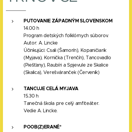
PUTOVANIE ZÁPADNÝM SLOVENSKOM
14.00 h
Program detských folklórnych súborov.
Autor: A. Lincke
Účinkujúci: Csali (Šamorín), Kopaničiarik
(Myjava), Kornička (Trenčín), Tancovadlo
(Piešťany), Raubíri a Spjevule ze Skalice
(Skalica), Verešváranček (Červeník)
TANCUJE CELÁ MYJAVA
15.30 h
Tanečná škola pre celý amfiteáter.
Vedie A. Lincke.
POOB(Z)ERANÉ*