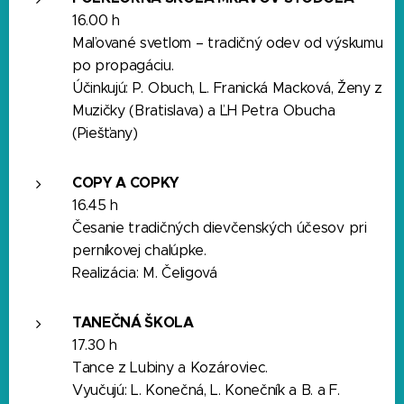
16.00 h
Maľované svetlom – tradičný odev od výskumu
po propagáciu.
Účinkujú: P. Obuch, L. Franická Macková, Ženy z
Muzičky (Bratislava) a ĽH Petra Obucha
(Piešťany)
COPY A COPKY
16.45 h
Česanie tradičných dievčenských účesov pri
perníkovej chalúpke.
Realizácia: M. Čeligová
TANEČNÁ ŠKOLA
17.30 h
Tance z Lubiny a Kozároviec.
Vyučujú: L. Konečná, L. Konečník a B. a F.