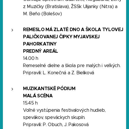
z Muzičky (Bratislava), ŽSSk Ulijanky (Nitra) a
M. Beňo (Bolešov)
REMESLO MÁ ZLATÉ DNO A ŠKOLA TYLOVEJ
PALIČKOVANEJ ČIPKY MYJAVSKEJ
PAHORKATINY
PREDNÝ AREÁL
14.00 h
Remeselné dielne a škola pre malých i veľkých.
Pripravili: L. Konečná a Z. Bieliková
MUZIKANTSKÉ PÓDIUM
MALÁ SCÉNA
15.45 h
Voľné vystúpenia festivalových hudieb,
spevákov, speváckych skupín.
Pripravili: P. Obuch, J. Pakosová