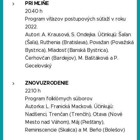
PRI MĽIŇE
20.40 h
Program víťazov postupových súťaží v roku
2022.
Autori: A. Krausová, S. Ondejka. Účinkujú: Šaľan
(Šaľa), Ruthenia (Bratislava), Považan (Považská
Bystrica), Mladosť (Banská Bystrica),
Čerhovčan (Bardejov), M. Baštáková a P.
Gecelovský
ZNOVUZRODENIE
22.10 h
Program folklórnych súborov.
Autorka: L. Franická Macková. Účinkujú:
Nadšenci, Trenčan (Trenčín), Otava (Nové
Mesto nad Váhom), Máj (Piešťany),
Reminiscencie (Skalica) a M. Beňo (Bolešov)