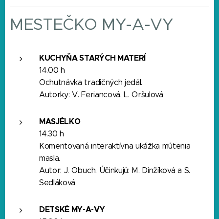
MESTEČKO MY-A-VY
KUCHYŇA STARÝCH MATERÍ
14.00 h
Ochutnávka tradičných jedál.
Autorky: V. Feriancová, L. Oršulová
MASJÉLKO
14.30 h
Komentovaná interaktívna ukážka mútenia
masla.
Autor: J. Obuch. Účinkujú: M. Dinžíková a S.
Sedláková
DETSKÉ MY-A-VY