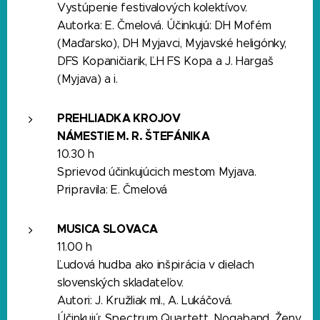
Vystúpenie festivalových kolektívov.
Autorka: E. Čmelová. Účinkujú: DH Mofém
(Maďarsko), DH Myjavci, Myjavské heligónky,
DFS Kopaničiarik, ĽH FS Kopa a J. Hargaš
(Myjava) a i.
PREHLIADKA KROJOV
NÁMESTIE M. R. ŠTEFÁNIKA
10.30 h
Sprievod účinkujúcich mestom Myjava.
Pripravila: E. Čmelová
MUSICA SLOVACA
11.00 h
Ľudová hudba ako inšpirácia v dielach
slovenských skladateľov.
Autori: J. Kružliak ml., A. Lukáčová.
Účinkujú: Spectrum Quartett, Nogaband, Ženy