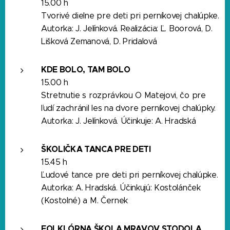
15.00 h
Tvorivé dielne pre deti pri perníkovej chalúpke.
Autorka: J. Jelínková. Realizácia: Ľ. Boorová, D.
Lišková Zemanová, D. Pridalová
KDE BOLO, TAM BOLO
15.00 h
Stretnutie s rozprávkou O Matejovi, čo pre
ľudí zachránil les na dvore perníkovej chalúpky.
Autorka: J. Jelínková. Účinkuje: A. Hradská
ŠKOLIČKA TANCA PRE DETI
15.45 h
Ľudové tance pre deti pri perníkovej chalúpke.
Autorka: A. Hradská. Účinkujú: Kostolánček
(Kostolné) a M. Černek
FOLKLÓRNA ŠKOLA MRAVOV STODOLA