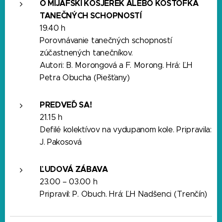
O MIJAFSKÍ KOSJÉREK ALEBO KOŠTOFKA
TANEČNÝCH SCHOPNOSTÍ
19.40 h
Porovnávanie tanečných schopností
zúčastnených tanečníkov.
Autori: B. Morongová a F. Morong. Hrá: ĽH
Petra Obucha (Piešťany)
PREDVEĎ SA!
21.15 h
Defilé kolektívov na vydupanom kole. Pripravila:
J. Pakosová
ĽUDOVÁ ZÁBAVA
23.00 – 03.00 h
Pripravil: P. Obuch. Hrá: ĽH Nadšenci (Trenčín)