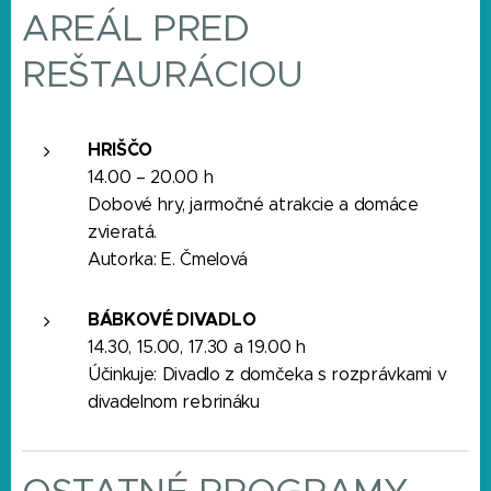
AREÁL PRED
REŠTAURÁCIOU
HRIŠČO
14.00 – 20.00 h
Dobové hry, jarmočné atrakcie a domáce
zvieratá.
Autorka: E. Čmelová
BÁBKOVÉ DIVADLO
14.30, 15.00, 17.30 a 19.00 h
Účinkuje: Divadlo z domčeka s rozprávkami v
divadelnom rebrináku