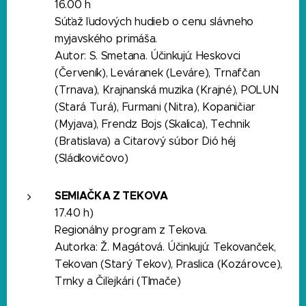
16.00 h
Súťaž ľudových hudieb o cenu slávneho
myjavského primáša.
Autor: S. Smetana. Účinkujú: Heskovci
(Červeník), Leváranek (Leváre), Trnafčan
(Trnava), Krajnanská muzika (Krajné), POLUN
(Stará Turá), Furmani (Nitra), Kopaničiar
(Myjava), Frendz Bojs (Skalica), Technik
(Bratislava) a Citarový súbor Dió héj
(Sládkovičovo)
SEMIAČKA Z TEKOVA
17.40 h)
Regionálny program z Tekova.
Autorka: Ž. Magátová. Účinkujú: Tekovanček,
Tekovan (Starý Tekov), Praslica (Kozárovce),
Trnky a Čiľejkári (Tlmače)