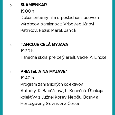
SLAMIENKAR
19.00 h
Dokumentárny film o poslednom ľudovom
výrobcovi slamienok z Vrboviec Jánovi
Patinkovi. Réžia: Marek Janičík
TANCUJE CELÁ MYJAVA
19.30 h
Tanečná škola pre celý areál. Vedie: A. Lincke
PRIATELIA NA MYJAVE*
19.40 h
Program zahraničných kolektívov.
Autorky: K. Babčáková, L. Konečná. Účinkujú
kolektívy z Južnej Kórey, Nepálu, Bosny a
Hercegoviny, Slovinska a Česka