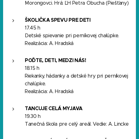
Morongovci. Hrá: ĽH Petra Obucha (Piešťany)
ŠKOLIČKA SPEVU PRE DETI
17.45 h
Detské spievanie pri perníkovej chalúpke.
Realizácia: A. Hradská
POĎTE, DETI, MEDZI NÁS!
18.15 h
Riekanky, hádanky a detské hry pri perníkovej
chalúpke.
Realizácia: A. Hradská
TANCUJE CELÁ MYJAVA
19.30 h
Tanečná škola pre celý areál. Vedie: A. Lincke