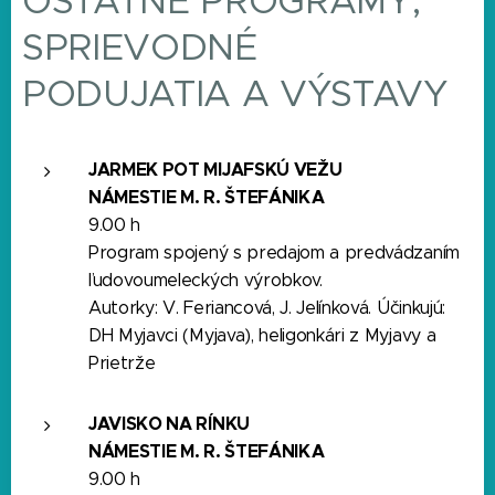
OSTATNÉ PROGRAMY,
SPRIEVODNÉ
PODUJATIA A VÝSTAVY
JARMEK POT MIJAFSKÚ VEŽU
NÁMESTIE M. R. ŠTEFÁNIKA
9.00 h
Program spojený s predajom a predvádzaním
ľudovoumeleckých výrobkov.
Autorky: V. Feriancová, J. Jelínková. Účinkujú:
DH Myjavci (Myjava), heligonkári z Myjavy a
Prietrže
JAVISKO NA RÍNKU
NÁMESTIE M. R. ŠTEFÁNIKA
9.00 h