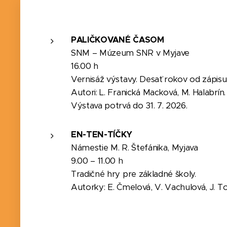
PALIČKOVANÉ ČASOM
SNM – Múzeum SNR v Myjave
16.00 h
Vernisáž výstavy. Desať rokov od zápi
Autori: L. Franická Macková, M. Halabrín.
Výstava potrvá do 31. 7. 2026.
EN-TEN-TÍČKY
Námestie M. R. Štefánika, Myjava
9.00 – 11.00 h
Tradičné hry pre základné školy.
Autorky: E. Čmelová, V. Vachulová, J. 