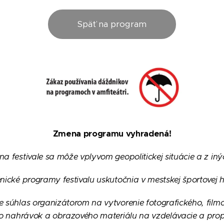
Späť na program
Zmena programu vyhradená!
 na festivale sa môže vplyvom geopolitickej situácie a z in
nické programy festivalu uskutočnia v mestskej športove
 súhlas organizátorom na vytvorenie fotografického, fil
to nahrávok a obrazového materiálu na vzdelávacie a pro