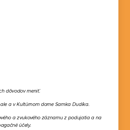
ých dôvodov meniť.
j hale a v Kultúrnom dome Samka Dudíka.
mového a zvukového záznamu z podujatia a na
pagačné účely.