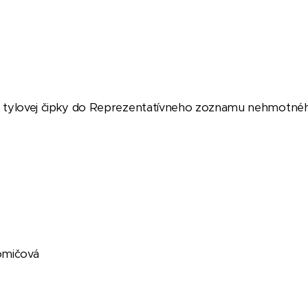
su tylovej čipky do Reprezentatívneho zoznamu nehmotnéh
Tomičová