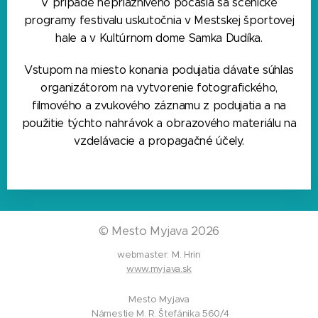
V prípade nepriaznivého počasia sa scénické
programy festivalu uskutočnia v Mestskej športovej
hale a v Kultúrnom dome Samka Dudíka.
Vstupom na miesto konania podujatia dávate súhlas
organizátorom na vytvorenie fotografického,
filmového a zvukového záznamu z podujatia a na
použitie týchto nahrávok a obrazového materiálu na
vzdelávacie a propagačné účely.
©
Mesto Myjava 2026
webmaster: M. Hrin
www.myjava.sk
Mesto Myjava
Námestie M. R. Štefánika 560/4