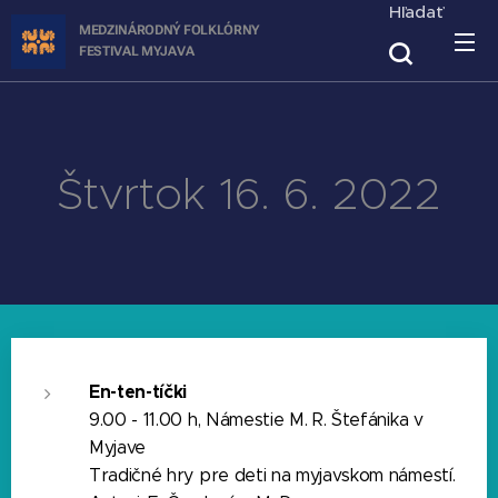
Hľadať
MEDZINÁRODNÝ FOLKLÓRNY
FESTIVAL
MYJAVA
Štvrtok 16. 6. 2022
En-ten-tíčki
9.00 - 11.00 h, Námestie M. R. Štefánika v
Myjave
Tradičné hry pre deti na myjavskom námestí.