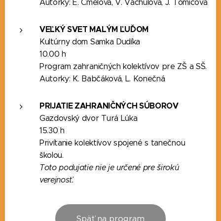
Autorky: E. Čmelová, V. Vachulová, J. Tomičová
VEĽKÝ SVET MALÝM ĽUĎOM
Kultúrny dom Samka Dudíka
10.00 h
Program zahraničných kolektívov pre ZŠ a SŠ.
Autorky: K. Babčáková, L. Konečná
PRIJATIE ZAHRANIČNÝCH SÚBOROV
Gazdovský dvor Turá Lúka
15.30 h
Privítanie kolektívov spojené s tanečnou
školou.
Toto podujatie nie je určené pre širokú
verejnosť.
Späť na program