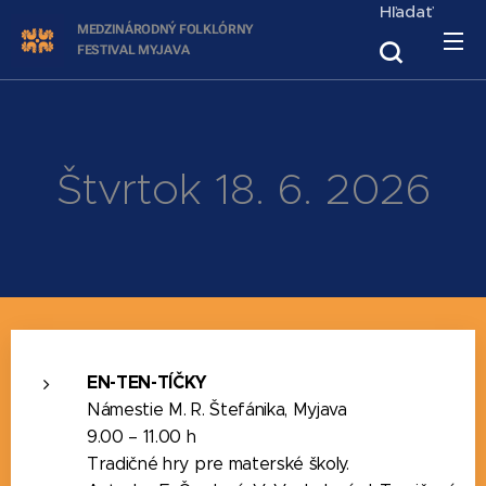
Hľadať
MEDZINÁRODNÝ FOLKLÓRNY
FESTIVAL
MYJAVA
Štvrtok 18. 6. 2026
EN-TEN-TÍČKY
Námestie M. R. Štefánika, Myjava
9.00 – 11.00 h
Tradičné hry pre materské školy.