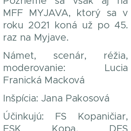
Pozrieme sa však aj na
MFF MYJAVA, ktorý sa v
roku 2021 koná už po 45.
raz na Myjave.
Námet, scenár, réžia,
moderovanie: Lucia
Franická Macková
Inšpícia: Jana Pakosová
Účinkujú: FS Kopaničiar,
FSK Kopa, DFS